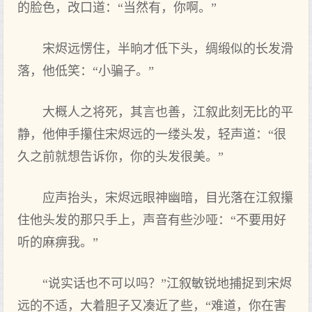
的脸色，改口道：“当然有，你啊。”
宋烬远愣住，半晌才低下头，绸缎似的长发滑
落，他低笑：“小骗子。”
大概人之将死，其言也善，江叙此刻无比的平
静，他伸手攥住宋烬远的一缕头发，轻声道：“很
久之前就想告诉你，你的头发很美。”
应声抬头，宋烬远眼神幽暗，目光落在江叙攥
住他头发的那只手上，声音有些沙哑：“不要用好
听的麻痹我。”
“说实话也不可以吗？”江叙敏锐地捕捉到宋烬
远的不适，大着胆子又凑近了些，“难道，你在害