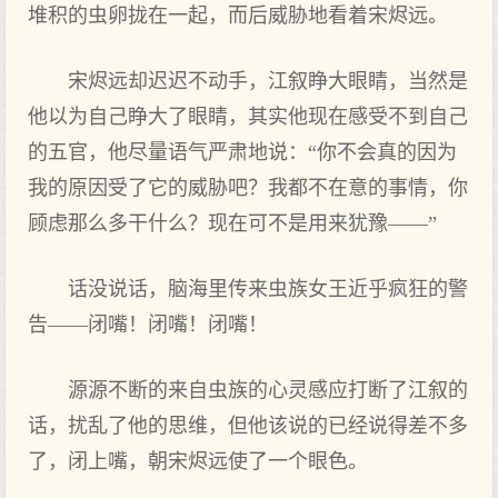
堆积的虫卵拢在一起，而后威胁地看着宋烬远。
宋烬远却迟迟不动手，江叙睁大眼睛，当然是
他以为自己睁大了眼睛，其实他现在感受不到自己
的五官，他尽量语气严肃地说：“你不会真的因为
我的原因受了它的威胁吧？我都不在意的事情，你
顾虑那么多干什么？现在可不是用来犹豫——”
话没说话，脑海里传来虫族女王近乎疯狂的警
告——闭嘴！闭嘴！闭嘴！
源源不断的来自虫族的心灵感应打断了江叙的
话，扰乱了他的思维，但他该说的已经说得差不多
了，闭上嘴，朝宋烬远使了一个眼色。