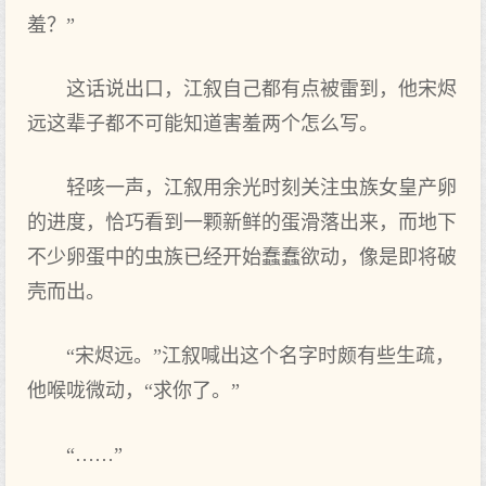
羞？”
这话说出口，江叙自己都有点被雷到，他宋烬
远这辈子都不可能知道害羞两个怎么写。
轻咳一声，江叙用余光时刻关注虫族女皇产卵
的进度，恰巧看到一颗新鲜的蛋滑落出来，而地下
不少卵蛋中的虫族已经开始蠢蠢欲动，像是即将破
壳而出。
“宋烬远。”江叙喊出这个名字时颇有些生疏，
他喉咙微动，“求你了。”
“……”