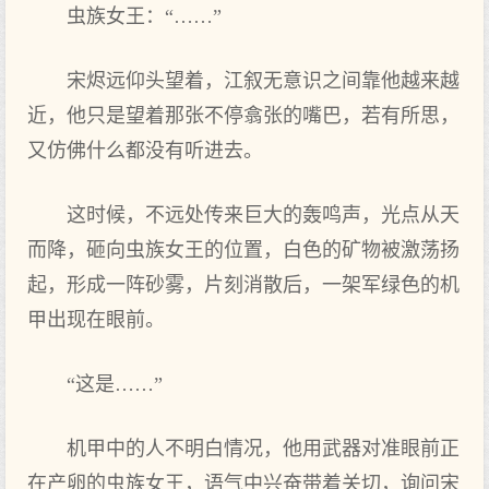
虫族女王：“……”
宋烬远仰头望着，江叙无意识之间靠他越来越
近，他只是望着那张不停翕张的嘴巴，若有所思，
又仿佛什么都没有听进去。
这时候，不远处传来巨大的轰鸣声，光点从天
而降，砸向虫族女王的位置，白色的矿物被激荡扬
起，形成一阵砂雾，片刻消散后，一架军绿色的机
甲出现在眼前。
“这是……”
机甲中的人不明白情况，他用武器对准眼前正
在产卵的虫族女王，语气中兴奋带着关切，询问宋