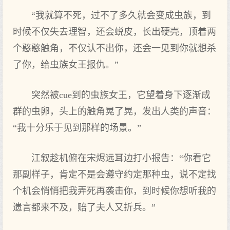
“我就算不死，过不了多久就会变成虫族，到
时候不仅失去理智，还会蜕皮，长出硬壳，顶着两
个憨憨触角，不仅认不出你，还会一见到你就想杀
了你，给虫族女王报仇。”
突然被cue到的虫族女王，它望着身下逐渐成
群的虫卵，头上的触角晃了晃，发出人类的声音：
“我十分乐于见到那样的场景。”
江叙趁机俯在宋烬远耳边打小报告：“你看它
那副样子，肯定不是会遵守约定那种虫，说不定找
个机会悄悄把我弄死再袭击你，到时候你想听我的
遗言都来不及，赔了夫人又折兵。”