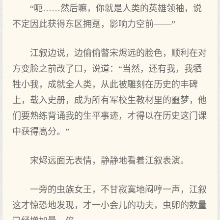
“呃……然后嘛，你就是人类的英雄领袖，说
不定因此获得东区拥趸，影响力空前——”
江叙边说，边偷偷瞥宋烬远的脸色，顺利在对
方变脸之前改了口，说道：“当然，还有我，我牺
牲小我，成就全人类，从此被雕刻在历史的丰碑
上，载入史册，成为所有军校生教材里的噩梦，他
们要熟练背诵我的生平事迹，才得以在历史这门课
中获得高分。”
宋烬远面无表情，静静地看着江叙表演。
一旁的虫族女王，不甘寂寞地闷哼一声，江叙
这才惊恐地发现，才一小会儿的功夫，虫卵的数量