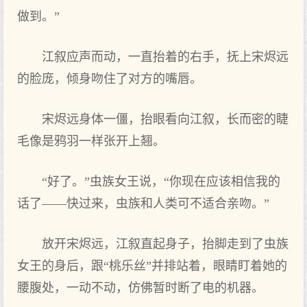
做到。”
江叙应声而动，一直抬着的右手，抚上宋烬远
的脸庞，倾身吻住了对方的嘴唇。
宋烬远身体一僵，抬眼看向江叙，长而密的睫
毛像是鸦羽一样张开上翘。
“好了。”虫族女王说，“你现在应该相信我的
话了——快过来，虫族和人类可不适合亲吻。”
放开宋烬远，江叙直起身子，抬脚走到了虫族
女王的身后，跟“桃乐丝”并排站着，眼睛盯着她的
腰腹处，一动不动，仿佛暂时断了电的机器。