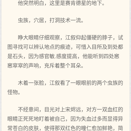
他突然明白，这里是赛肯德星的地下。
虫族，穴居，打洞技术一流。
睁大眼睛仔细观察，江叙仰起僵硬的脖子，试
图寻找可以辨认地点的痕迹，可惜入目所及到处都
是石头，因为感官敏.感度提高，他能听到四处窸
窸窣窣的声响，充斥着整个耳朵。
木着一张脸，江叙看了一眼眼前的两个虫族的
怪物。
不经意间，目光对上宋烬远，对方一双血红的
眼睛正死死地盯着被自己，因为失血过多而显得异
常苍白的皮肤，使得那双红色的瞳仁愈加鲜艳，简