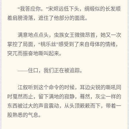
“我答应你。”宋烬远低下头，绸缎似的长发顺
着肩膀滑落，遮住了他部分的面庞。
满意地点点头，虫族女王微微昂首，她又一次
掌控了局面，“桃乐丝”感受到了来自母体的情绪，
突兀而振奋地嘶叫起来。
——住口，我们正在被追踪。
江叙听到这个命令的时候，耳边尖锐的嘶吼同
时戛然而止，留下满地的寂静，蓦然，灰尘一样的
东西被过大的声音震动，从头顶簌簌而下，带着一
股熟悉的气息。