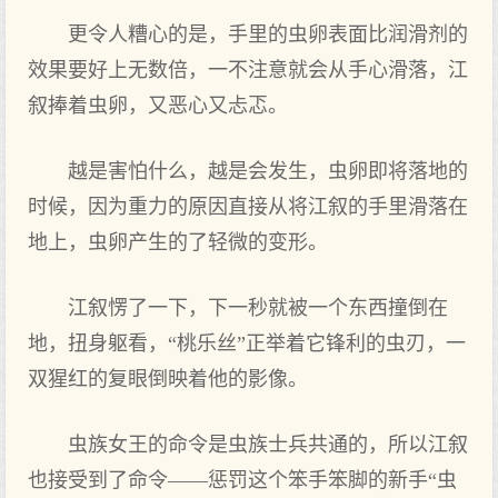
更令人糟心的是，手里的虫卵表面比润滑剂的
效果要好上无数倍，一不注意就会从手心滑落，江
叙捧着虫卵，又恶心又忐忑。
越是害怕什么，越是会发生，虫卵即将落地的
时候，因为重力的原因直接从将江叙的手里滑落在
地上，虫卵产生的了轻微的变形。
江叙愣了一下，下一秒就被一个东西撞倒在
地，扭身躯看，“桃乐丝”正举着它锋利的虫刃，一
双猩红的复眼倒映着他的影像。
虫族女王的命令是虫族士兵共通的，所以江叙
也接受到了命令——惩罚这个笨手笨脚的新手“虫