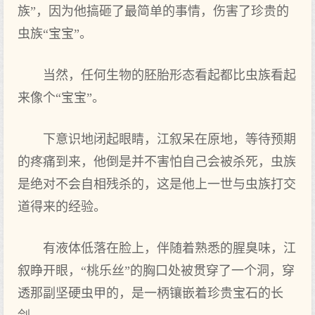
族”，因为他搞砸了最简单的事情，伤害了珍贵的
虫族“宝宝”。
当然，任何生物的胚胎形态看起都比虫族看起
来像个“宝宝”。
下意识地闭起眼睛，江叙呆在原地，等待预期
的疼痛到来，他倒是并不害怕自己会被杀死，虫族
是绝对不会自相残杀的，这是他上一世与虫族打交
道得来的经验。
有液体低落在脸上，伴随着熟悉的腥臭味，江
叙睁开眼，“桃乐丝”的胸口处被贯穿了一个洞，穿
透那副坚硬虫甲的，是一柄镶嵌着珍贵宝石的长