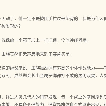
一天动手，他一定不是被随手拉过来垫背的，但是为什么
不被发现的？
，就像给一个箱子加上一把把锁，令他神经紧绷。
，虫族竟然悄无声息地来到了赛肯德星。
交道的经验来说，虫族虽然拥有超高的个体作战能力——
的双刃，成熟期会长出金属子弹都打不破的透明双翼，人
点，经过人类几代人的研究发现，每一个成虫的基因序列
有本能，不具备变通能力，通常是群体自杀式袭击出现，