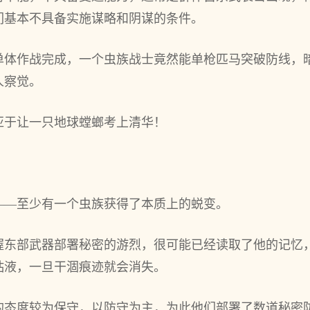
们基本不具备实施谋略和阴谋的条件。
单体作战完成，一个虫族战士竟然能单枪匹马突破防线，暗
人察觉。
亚于让一只地球螳螂考上清华！
——至少有一个虫族获得了本质上的蜕变。
握东部武器部署秘密的游烈，很可能已经读取了他的记忆
粘液，一旦干涸痕迹就会消失。
的态度较为保守，以防守为主，为此他们部署了数道秘密