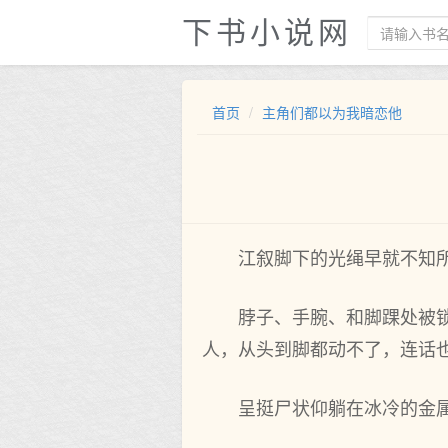
下书小说网
首页
主角们都以为我暗恋他
江叙脚下的光绳早就不知
脖子、手腕、和脚踝处被
人，从头到脚都动不了，连话
呈挺尸状仰躺在冰冷的金