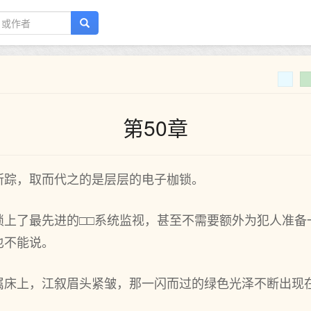
第50章
所踪，取而代之的是层层的电子枷锁。
锁上了最先进的□□系统监视，甚至不需要额外为犯人准备
也不能说。
属床上，江叙眉头紧皱，那一闪而过的绿色光泽不断出现