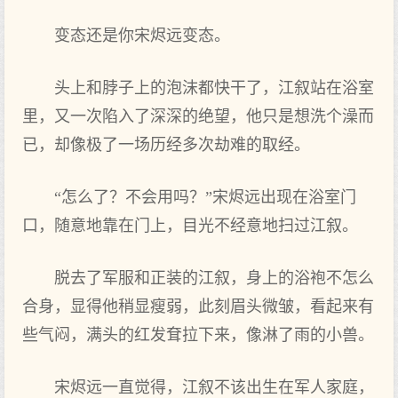
变态还是你宋烬远变态。
头上和脖子上的泡沫都快干了，江叙站在浴室
里，又一次陷入了深深的绝望，他只是想洗个澡而
已，却像极了一场历经多次劫难的取经。
“怎么了？不会用吗？”宋烬远出现在浴室门
口，随意地靠在门上，目光不经意地扫过江叙。
脱去了军服和正装的江叙，身上的浴袍不怎么
合身，显得他稍显瘦弱，此刻眉头微皱，看起来有
些气闷，满头的红发耷拉下来，像淋了雨的小兽。
宋烬远一直觉得，江叙不该出生在军人家庭，