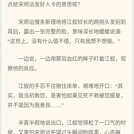
点给宋烬远发好人卡的意思呢？
宋烬远慢条斯理地将江叙较长的两侧头发别到
耳后，露出一张完整的脸，意味深长地缓缓说道:
“这世上，没有什么值不值，只有我想不想做。”
一边说，一边用那双血红的眸子盯着江叙，观
察他的反应。
江叙的手忍不住揪住床单，艰难地开口：“其
实，我当初救您，是害怕如果见死不救被您报复，
并不是因为我善良……”
半真半假地说出口，江叙觉得松了一口气的时
候，又害怕宋烬远失望过头瞬间粉转黑，心态崩