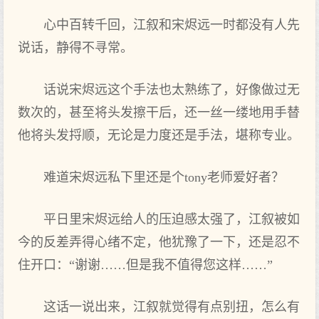
心中百转千回，江叙和宋烬远一时都没有人先
说话，静得不寻常。
话说宋烬远这个手法也太熟练了，好像做过无
数次的，甚至将头发擦干后，还一丝一缕地用手替
他将头发捋顺，无论是力度还是手法，堪称专业。
难道宋烬远私下里还是个tony老师爱好者？
平日里宋烬远给人的压迫感太强了，江叙被如
今的反差弄得心绪不定，他犹豫了一下，还是忍不
住开口：“谢谢……但是我不值得您这样……”
这话一说出来，江叙就觉得有点别扭，怎么有