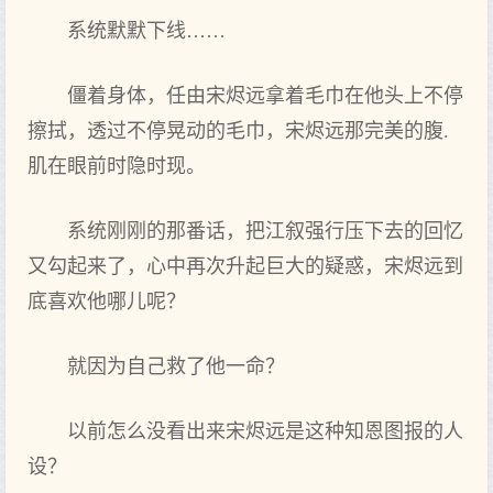
系统默默下线……
僵着身体，任由宋烬远拿着毛巾在他头上不停
擦拭，透过不停晃动的毛巾，宋烬远那完美的腹.
肌在眼前时隐时现。
系统刚刚的那番话，把江叙强行压下去的回忆
又勾起来了，心中再次升起巨大的疑惑，宋烬远到
底喜欢他哪儿呢？
就因为自己救了他一命？
以前怎么没看出来宋烬远是这种知恩图报的人
设？