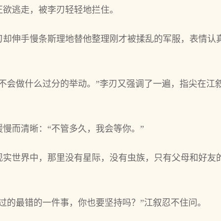
正欲逃走，被李刃轻轻地拦住。
刃却伸手慢条斯理地替他整理刚才被揉乱的军服，表情认
，不会做什么过分的举动。”李刃又强调了一遍，指尖在江
慢而清晰：“不管多久，我会等你。”
现实世界中，那里没有星际，没有虫族，只有父母和好友
过的最错的一件事，你也要坚持吗？”江叙忍不住问。