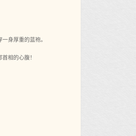
穿一身厚重的蓝袍。
邦首相的心腹！