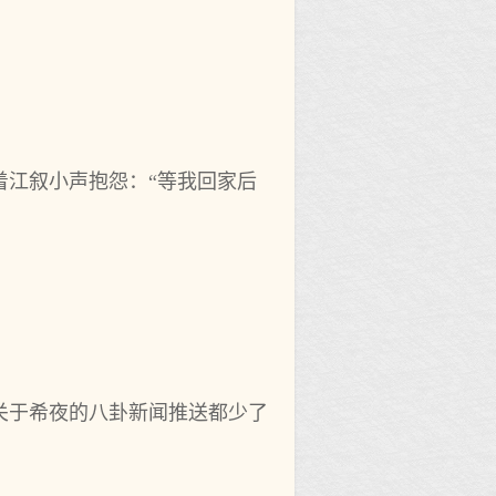
着江叙小声抱怨：“等我回家后
关于希夜的八卦新闻推送都少了