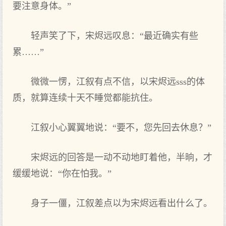
要注意身体。”
轻声笑了下，宋烬远叹息：“最近确实有些
累……”
微微一愣，江叙有点不信，以宋烬远sss的体
质，就算连续十天不睡觉都能抗住。
江叙小心翼翼地说：“要不，您先回去休息？”
宋烬远的回答是一动不动地盯着他，半晌，才
缓缓地说：“你在怕我。”
身子一僵，江叙差点以为宋烬远看出什么了。