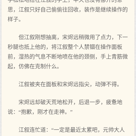
手松松地搭在江叙的手上，半天也没有挪开的意
思，江叙只好自己偷偷往回收，装作是继续操作的
样子。
但江叙刚想抽离，宋烬远稍微用了点力，下一
秒腿也抵上他的，将江叙整个人禁锢在操作面板
前，湿热的气息不断地喷在他的颈侧，手上青筋微
起，仿佛在克制什么。
江叙被夹在面板和宋烬远指尖，动弹不得。
宋烬远却破天荒地松开，后退一步，疲惫地
说：“抱歉，刚才在走神。”
江叙连忙道：“一定是最近太累吧，元帅大人