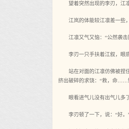
望着突然出现的李刃，江凛
江岚的体能较江凛差一些
江凛又气又恼：“公然袭击
李刃一只手扶着江叙，眼
站在对面的江凛仿佛被捏
挤出破碎的求饶：“救，命……
眼看进气儿没有出气儿多了
李刃顿了一下，说：“好。