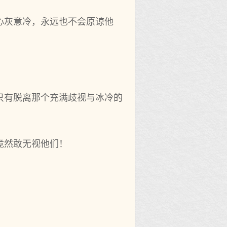
心灰意冷，永远也不会原谅他
只有脱离那个充满歧视与冰冷的
竟然敢无视他们！