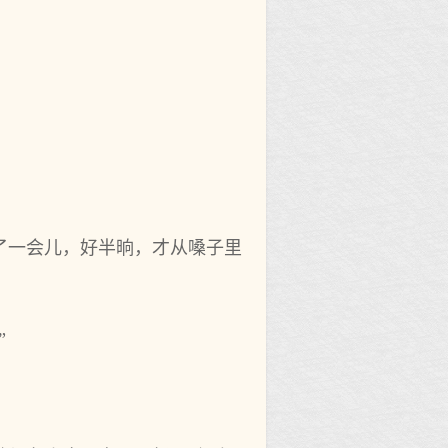
了一会儿，好半晌，才从嗓子里
”