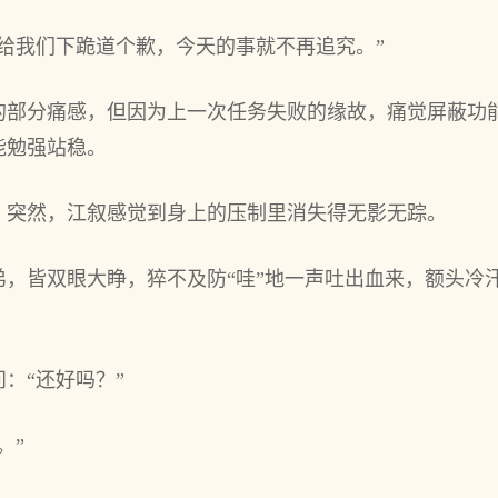
给我们下跪道个歉，今天的事就不再追究。”
的部分痛感，但因为上一次任务失败的缘故，痛觉屏蔽功
能勉强站稳。
，突然，江叙感觉到身上的压制里消失得无影无踪。
弟，皆双眼大睁，猝不及防“哇”地一声吐出血来，额头冷
：“还好吗？”
。”