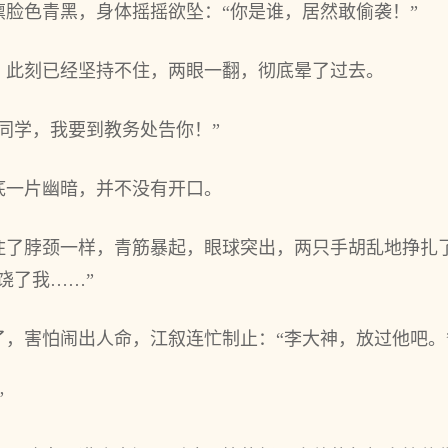
脸色青黑，身体摇摇欲坠：“你是谁，居然敢偷袭！”
，此刻已经坚持不住，两眼一翻，彻底晕了过去。
同学，我要到教务处告你！”
底一片幽暗，并不没有开口。
住了脖颈一样，青筋暴起，眼球突出，两只手胡乱地挣扎
饶了我……”
，害怕闹出人命，江叙连忙制止：“李大神，放过他吧。
”