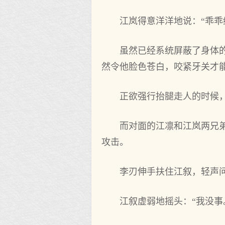
江岚得意洋洋地说：“乖乖
虽然已经系统屏蔽了身体
然令他脸色苍白，咬紧牙关才
正欲强行抬腿走人的时候
而对面的江凛和江岚两兄
攻击。
李刃伸手扶住江叙，轻声问
江叙虚弱地摇头：“我没事