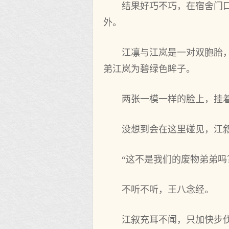
结果好巧不巧，在宿舍门
外。
江凛与江岚是一对双胞胎
弟江岚为碧绿色眸子。
两张一模一样的脸上，挂
没想到会在这里碰见，江
“这不是我们的废物弟弟吗
不听不听，王八念经。
江叙充耳不闻，只加快步