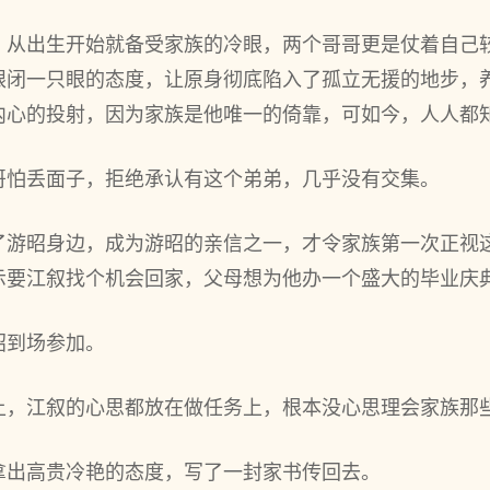
，从出生开始就备受家族的冷眼，两个哥哥更是仗着自己
眼闭一只眼的态度，让原身彻底陷入了孤立无援的地步，
内心的投射，因为家族是他唯一的倚靠，可如今，人人都
哥怕丢面子，拒绝承认有这个弟弟，几乎没有交集。
了游昭身边，成为游昭的亲信之一，才令家族第一次正视
示要江叙找个机会回家，父母想为他办一个盛大的毕业庆
昭到场参加。
上，江叙的心思都放在做任务上，根本没心思理会家族那
拿出高贵冷艳的态度，写了一封家书传回去。