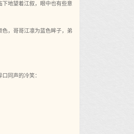
临下地望着江叙，眼中也有些意
颜色，哥哥江凛为蓝色眸子，弟
异口同声的冷笑：