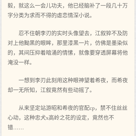
毅，就这么一会儿功夫，他已经脑补了一段几十万
字分类为求而不得的虐恋情深小说。
忍不住朝李刃的实时头像望去，江叙猝不及防
对上他黝黑的眼眸，那里漆黑一片，仿佛是墨染似
的，其间压抑着暗涌的情愫，就像要穿透屏幕将他
淹没一样。
一想到李刃此刻用这种眼神望着希夜，而希夜
却一无所知，江叙竟然有些动摇了。
从来坚定站游昭和希夜的官配cp，禁不住丝丝
心动，这种忠犬x高岭之花的设定，竟然也不
错……