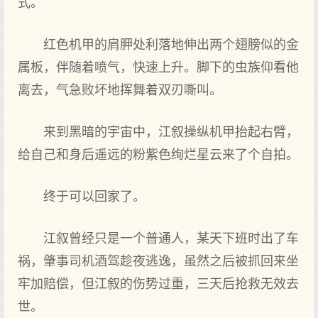
式。
红色机甲的肩胛处利落地伸出两个翅膀似的金
属板，伴随着喷气，快速上升。脚下的虫族仰看他
离去，气急败坏地挥舞着双刃嘶叫。
来到黑暗的宇宙中，江叙操纵机甲抬起右臂，
给自己和身后遥远的粉紫色绚烂星云来了个自拍。
终于可以回家了。
江叙曾经只是一个普通人，某天下班时出了车
祸，肇事司机酒驾趁夜逃逸，虽然之后被抓回来坐
牢加赔偿，但江叙的伤势过重，三天后抢救无效去
世。