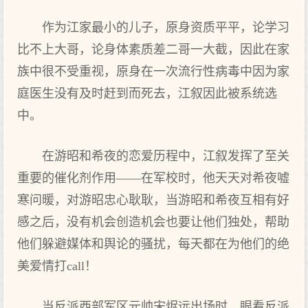
作为江家最小的儿子，原身资质平平，论学习
比不上大哥，论身体素质差二哥一大截，因此在家
族中很不受重视，原身在一次流行性病毒中因为家
庭医生没有及时赶到而死去，江叙因此被系统选
中。
在游昭和希夜的恋爱历程中，江叙发挥了至关
重要的催化剂作用——在军校时，他天天对希夜嘘
寒问暖，对游昭忠心耿耿，当游昭和希夜互相有好
感之后，没有机会创造机会也要让他们独处，帮助
他们躲避媒体和舆论的骚扰，每天都在为他们的绝
美爱情打call！
当反派西部军区元帅宋烬远出场时，眼看反派