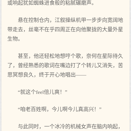
或响起犹如蜘蛛进食般的粘腻碾磨声。
悬在控制仓内，江叙操纵机甲一步步向宽阔地
带走去，丝毫不在乎四周正在向他聚拢的大量外星
生物。
甚至，他还轻松地想哼个歌，奈何在星际待久
了，曾经熟悉的歌词在嘴边打了个转儿又消失，苦
思冥想良久，终于开心地唱出——
“就这个feel倍儿爽！”
“咱老百姓啊，今儿啊今儿真高兴！”
与此同时，一个冰冷的机械女声在脑内响起，