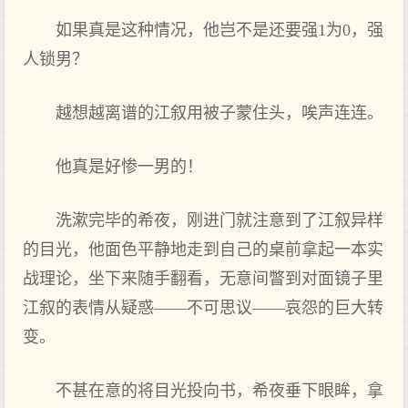
如果真是这种情况，他岂不是还要强1为0，强
人锁男？
越想越离谱的江叙用被子蒙住头，唉声连连。
他真是好惨一男的！
洗漱完毕的希夜，刚进门就注意到了江叙异样
的目光，他面色平静地走到自己的桌前拿起一本实
战理论，坐下来随手翻看，无意间瞥到对面镜子里
江叙的表情从疑惑——不可思议——哀怨的巨大转
变。
不甚在意的将目光投向书，希夜垂下眼眸，拿