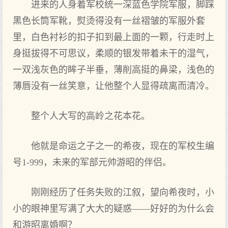
进来的人身着军校统一深蓝色学院军服，脚踩
黑色长筒军靴，熨烫得没有一丝褶皱的军服外套
里，白色衬衫的扣子扣到最上面的一颗，行走时上
身挺拔得不可思议，柔顺的银发带着未干的湿气，
一双浅灰色的眸子半垂，薄削高挺的鼻梁，浅色的
薄唇没有一丝笑意，让他整个人显得疏离而清冷。
整个人大写的高岭之花本花。
他就是命运之子之一的希夜，现在的军校生编
号1-999，未来的军部元帅游昭的伴侣。
刚刚经历了任务失败的江叙，望向希夜时，小
小的眼神里写满了大大的疑惑——好好的为什么会
和游昭离婚啊？