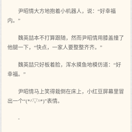
尹昭情大方地抱着小机器人，说：“好幸福
内。”
魏英喆本不打算跟随，然而尹昭情用膝盖撞了
他腿一下，“快点，一家人要整整齐齐。”
魏英喆只好板着脸，浑水摸鱼地模仿道：“好
幸福。”
尹昭情马上笑得栽倒在床上，小红豆屏幕里冒
出一个“(*^▽^*)”表情。
-