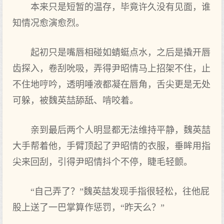
本来只是短暂的温存，毕竟许久没有见面，谁
知情况愈演愈烈。
起初只是嘴唇相碰如蜻蜓点水，之后是撬开唇
齿探入，卷刮吮吸，弄得尹昭情马上招架不住，止
不住地哼吟，透明唾液都凝在唇角，舌尖更是无处
可躲，被魏英喆舔舐、啃咬着。
亲到最后两个人明显都无法维持平静，魏英喆
大手帮着他，手臂顶起了尹昭情的衣服，垂眸用指
尖来回刮，引得尹昭情抖个不停，睫毛轻颤。
“自己弄了？”魏英喆发现手指很轻松，往他屁
股上送了一巴掌算作惩罚，“昨天么？”