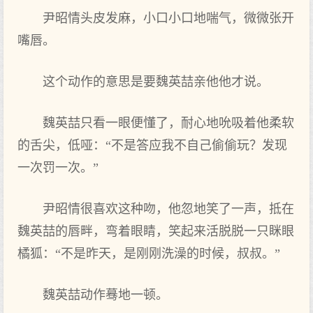
尹昭情头皮发麻，小口小口地喘气，微微张开
嘴唇。
这个动作的意思是要魏英喆亲他他才说。
魏英喆只看一眼便懂了，耐心地吮吸着他柔软
的舌尖，低哑：“不是答应我不自己偷偷玩？发现
一次罚一次。”
尹昭情很喜欢这种吻，他忽地笑了一声，抵在
魏英喆的唇畔，弯着眼睛，笑起来活脱脱一只眯眼
橘狐：“不是昨天，是刚刚洗澡的时候，叔叔。”
魏英喆动作蓦地一顿。