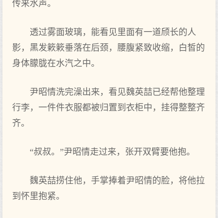
传来水声。
透过雾面玻璃，能看见里面有一道颀长的人
影，黑发簌簌垂落在后颈，腰腹紧致收缩，白皙的
身体朦胧在水汽之中。
尹昭情洗完澡出来，看见魏英喆已经帮他整理
行李，一件件衣服都被归置到衣柜中，挂得整整齐
齐。
“叔叔。”尹昭情走过来，张开双臂要他抱。
魏英喆捞住他，手掌捧着尹昭情的脸，将他拉
到怀里抱紧。