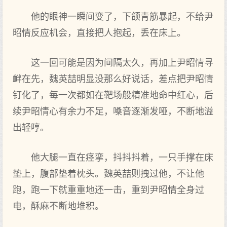
他的眼神一瞬间变了，下颌青筋暴起，不给尹
昭情反应机会，直接把人抱起，丢在床上。
这一回可能是因为间隔太久，再加上尹昭情寻
衅在先，魏英喆明显没那么好说话，差点把尹昭情
钉化了，每一次都如在靶场般精准地命中红心，后
续尹昭情心有余力不足，嗓音逐渐发哑，不断地溢
出轻哼。
他大腿一直在痉挛，抖抖抖着，一只手撑在床
垫上，腹部垫着枕头。魏英喆则拽过他，不让他
跑，跑一下就重重地还一击，重到尹昭情全身过
电，酥麻不断地堆积。