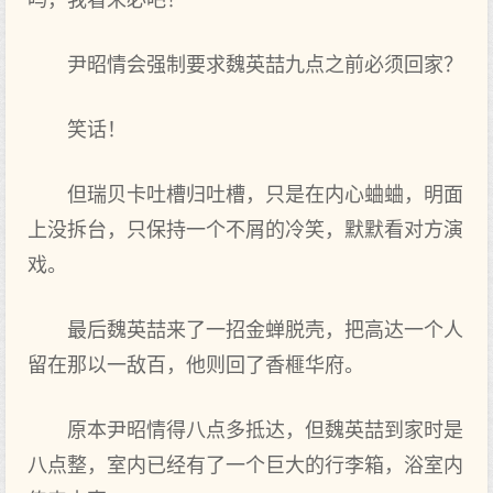
吗，我看未必吧！
尹昭情会强制要求魏英喆九点之前必须回家？
笑话！
但瑞贝卡吐槽归吐槽，只是在内心蛐蛐，明面
上没拆台，只保持一个不屑的冷笑，默默看对方演
戏。
最后魏英喆来了一招金蝉脱壳，把高达一个人
留在那以一敌百，他则回了香榧华府。
原本尹昭情得八点多抵达，但魏英喆到家时是
八点整，室内已经有了一个巨大的行李箱，浴室内