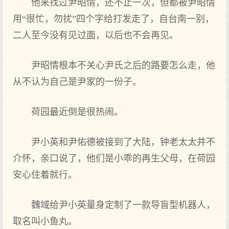
他来找过尹昭情，还不止一次，但都被尹昭情
用“很忙，勿扰”四个字给打发走了，自台南一别，
二人至今没有见过面，以后也不会再见。
尹昭情根本不关心尹氏之后的路要怎么走，他
从不认为自己是尹家的一份子。
荷园最近倒是很热闹。
尹小英和尹佑德被接到了大陆，钟老太太并不
介怀，亲口说了，他们是小乖的再生父母，在荷园
安心住着就行。
魏域给尹小英量身定制了一款导盲型机器人，
取名叫小鱼丸。