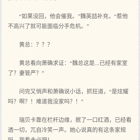
“如果没回，他会催我。”魏英喆补充，“惹他
不高兴了就可能面临分手危机。”
黄总：？？？
黄总看向萧确求证：“魏总这是...已经有家室
了？妻管严？”
问完又悄声和萧确说小话，抓狂道，“是炫耀
吗？啊？！难道我没家吗？！”
瑞贝卡靠在栏杆边缘，抿了一口红酒，已经看
透一切，兀自冷笑一声。她心说真的有这条家规