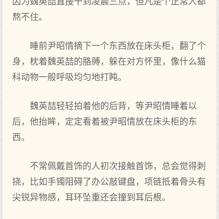
因为魏英喆直接干到凌晨三点，但凡是个正常人都
熬不住。
睡前尹昭情摘下一个东西放在床头柜，翻了个
身，枕着魏英喆的胳膊，躲在对方怀里，像什么猫
科动物一般呼吸均匀地打盹。
魏英喆轻轻拍着他的后背，等尹昭情睡着以
后，他抬眸，定定看着被尹昭情放在床头柜的东
西。
不常佩戴首饰的人初次接触首饰，总会觉得刺
挠，比如手镯阻碍了办公敲键盘，项链抵着骨头有
尖锐异物感，耳环坠重还会撞到耳后根。