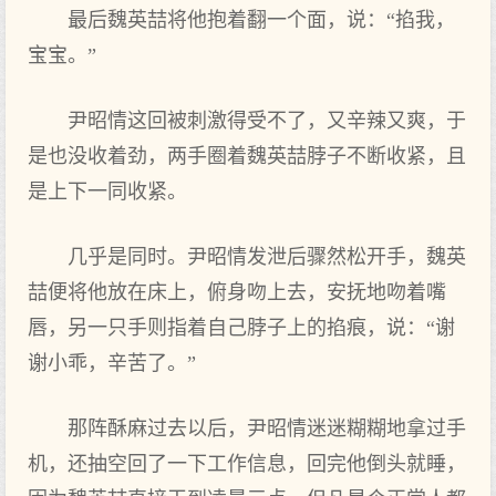
最后魏英喆将他抱着翻一个面，说：“掐我，
宝宝。”
尹昭情这回被刺激得受不了，又辛辣又爽，于
是也没收着劲，两手圈着魏英喆脖子不断收紧，且
是上下一同收紧。
几乎是同时。尹昭情发泄后骤然松开手，魏英
喆便将他放在床上，俯身吻上去，安抚地吻着嘴
唇，另一只手则指着自己脖子上的掐痕，说：“谢
谢小乖，辛苦了。”
那阵酥麻过去以后，尹昭情迷迷糊糊地拿过手
机，还抽空回了一下工作信息，回完他倒头就睡，