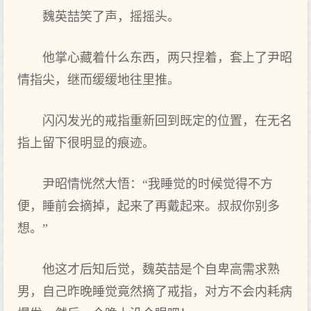
魏英喆笑了声，摇摇头。
他掌心藏着什么东西，两只捏着，套上了尹昭
情指尖，继而缓缓地往里推。
闪闪发光的戒指重新回到既定的位置，在无名
指上留下很明显的痕迹。
尹昭情恍然大悟：“我睡觉的时候觉得不方
便，睡前会摘掉，起来了再戴起来。叔叔你别多
想。”
他这才后知后觉，魏英喆是个自卑高需求熟
男，自己昨晚睡觉竟然摘了戒指，对方不会内耗病