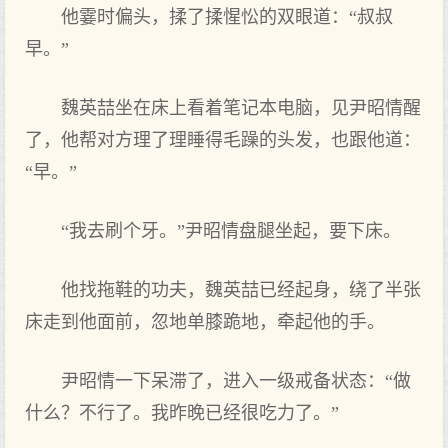
他霎时偏头，揉了揉惺忪的双眼道：“叔叔
早。”
魏英喆坐在床上看着笔记本电脑，见尹昭情醒
了，他帮对方理了理睡得毛躁的头发，也跟他道：
“早。”
“我去刷个牙。”尹昭情盘腿坐起，要下床。
他找拖鞋的功夫，魏英喆已经起身，绕了半张
床走到他面前，忽地单膝跪地，牵起他的手。
尹昭情一下呆滞了，进入一级戒备状态：“做
什么？不行了。我昨晚已经很吃力了。”