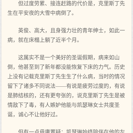
但过度劳累、接连赶路的代价是，克里斯丁先
生在平安夜的大雪中病倒了。
英俊、高大，且身强力壮的青年绅士，如此一
病，就在床榻上躺了近半个月。
这属实不是一个美好的圣诞假期，病来如山
倒，他甚至到了新年都没能恢复下床的力气。历史
上没有记载克里斯丁先生生了什么病，当时的情况
留下了诸多不同说法——有说是疲劳过度的，有说
是肺结核的，还有更夸张的，说克里斯丁先生是被
情敌下了毒，有人嫉妒他能与凯瑟琳女士共度圣
诞，诚心不让他好过。
但有一点毋庸置疑：凯瑟琳始终陪伴在他的左