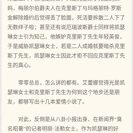
妈，梅丽尔伯爵夫人在克里斯丁与玛格丽特·罗斯
金解除婚约后觉得丢了脸面，死活要拆散二人下了
无数绊子啦；甚至还有说厄瑞波斯爵士同样将凯瑟
琳女士引为知己，他嫉妒克里斯丁先生年轻英俊，
于是威胁凯瑟琳女士，若是二人成婚就要暗杀克里
斯丁先生，凯瑟琳女士因此才拒不回应克里斯丁先
生的真心。
零零总总，怎么讲的都有。艾蕾娜觉得光是凯
瑟琳女士和克里斯丁先生为何到这个地步还是朋
友，都够写出十几本爱情小说了。
对此，反倒是从八卦小报出身、在新闻界“臭
名昭著”的记者明丽·法勒女士，作为凯瑟琳的好