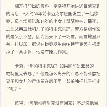
翻开打印出的资料，夏洛特开始讲述目前查到
的消息：“大约30年前卡迈克尔庄园发生了一起惨
案，母亲埃莉诺和16岁的小女儿凯瑟琳被刀捅死，
之后父亲亚瑟和儿子帕特里克失踪。警方猜测作案
的是父亲亚瑟，因为当天下了一场雪，而雪地里只
有一排脚印。据说在惨案发生前帕特里克因车祸废
掉了一条手臂，他没有能力作案。”
卡莉：“那帕特里克呢？如果脚印是亚瑟的，
帕特里克去哪了？他是怎么离开的？总不能亚瑟把
妻子和女儿的尸体留在房子里，却单独把儿子扛走
了吧？”
彼得：“可能帕特里克没有回家？不是说他当