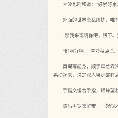
霁泠也附和道：“好累好累
外面的世界杂乱纷扰，唯
“那我来邀请你吧，殿下。
“好啊好啊。”霁泠猛点头
莫提雨起身，顺手牵着霁
晃动起来，说是双人舞步都有
手指交缠着手指，眼眸望
随后再宽衣解带，一起闯