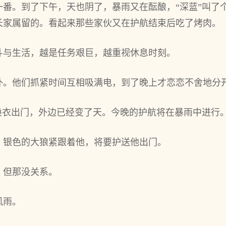
一番。到了下午，天也阴了，暴雨又在酝酿，“深蓝”叫了
长家属留的。看起来那些家伙又在护航结束后吃了烤肉。
斗与生活，越是任务艰巨，越重视休息时刻。
外。他们抓紧时间互相吸满电，到了晚上才恋恋不舍地分
换衣出门，外边已经变了天。今晚的护航将在暴雨中进行
，银色的大狼紧跟着他，将要护送他出门。
，但那没关系。
风雨。