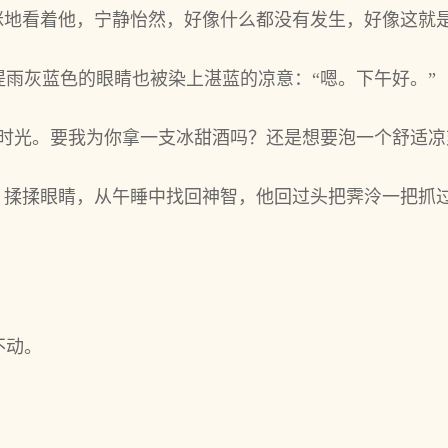
眯眯地看着他，宁静怡然，好像什么都没有发生，好像这就
雨灰蓝色的眼睛也被染上湛蓝的凉意：“嗯。下午好。”
暇时光。要我为你拿一支冰甜酒吗？还是想要泡一个舒适凉
来，揉揉眼睛，从午睡中找回神智，他回过头把霁泠一把抓
。
不动。