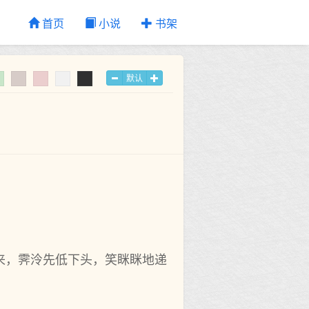
首页
小说
书架
默认
来，霁泠先低下头，笑眯眯地递