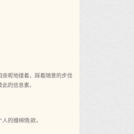
相亲昵地搂着，踩着随意的步伐
彼此的信息素。
人的缠绵情|欲。