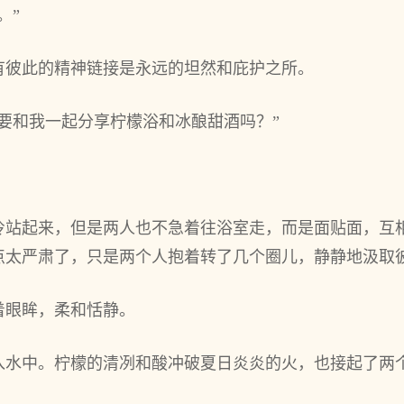
。”
有彼此的精神链接是永远的坦然和庇护之所。
要和我一起分享柠檬浴和冰酿甜酒吗？”
。
泠站起来，但是两人也不急着往浴室走，而是面贴面，互
点太严肃了，只是两个人抱着转了几个圈儿，静静地汲取
着眼眸，柔和恬静。
入水中。柠檬的清冽和酸冲破夏日炎炎的火，也接起了两个