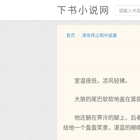
下书小说网
首页
渣攻停止雨中追妻
室温很低，凉风轻拂。
大狼的尾巴软软地盖在莫
他还躺在霁泠的腿上，后
给他一个盈盈笑意，湛蓝的眼