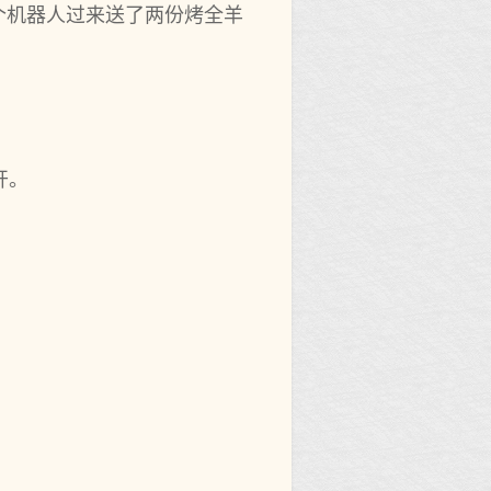
个机器人过来送了两份烤全羊
开。
。