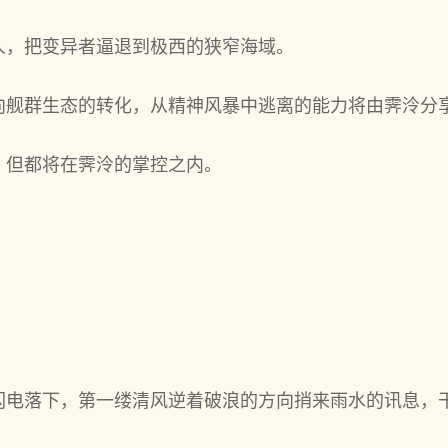
人，把变异者逼退到极西的狭窄海域。
向舰群生态的转化，从精神风暴中逃离的能力将由霁泠分
，但都将在霁泠的掌控之内。
。
闪电落下，第一缕清风逆着破浪的方向捎来雨水的讯息，