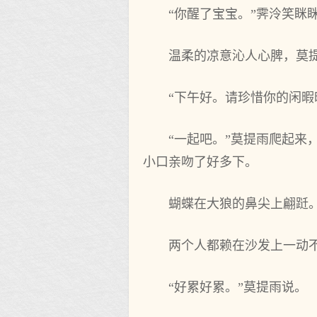
“你醒了宝宝。”霁泠笑
温柔的凉意沁人心脾，莫提
“下午好。请珍惜你的闲
“一起吧。”莫提雨爬起
小口亲吻了好多下。
蝴蝶在大狼的鼻尖上翩跹
两个人都赖在沙发上一动
“好累好累。”莫提雨说。