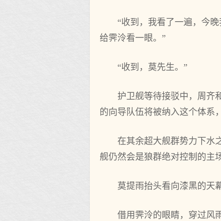
“收到，我看了一遍，今
给霁泠看一眼。”
“收到，莫先生。”
护卫舰等待接驳中，周齐
的向导队伍将被纳入这个体系
在其余超大舰群势力下水
舰仍然会是狼群绝对控制的主
莫提雨抬头看向漆黑的天
借用霁泠的眼睛，穿过风