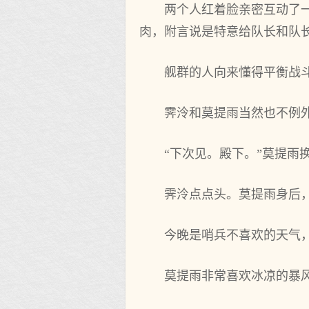
两个人红着脸亲密互动了
肉，附言说是特意给队长和队
舰群的人向来懂得平衡战
霁泠和莫提雨当然也不例
“下次见。殿下。”莫提雨
霁泠点点头。莫提雨身后
今晚是哨兵不喜欢的天气
莫提雨非常喜欢冰凉的暴