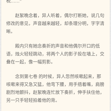
税……”
赵絮晚念着，异人听着，偶尔打断她，说几句
修改的意见，声音越来越轻，却条理分明，字字清
晰。
殿内只有她念奏折的声音和他偶尔开口的低
语，烛火轻轻跳动，将两个人的影子投在墙上，交
叠在一起，像一幅剪影。
念到第七卷 的时候，异人忽然咳嗽起来，那
咳嗽来得又急又猛，他弯下腰，用手捂着嘴，肩膀
剧烈地颤抖，赵絮晚连忙放下奏折，伸手扶住他，
另一只手轻轻拍着他的背。