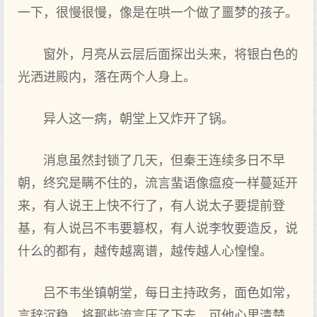
一下，很慢很慢，像是在哄一个做了噩梦的孩子。
窗外，月亮从云层后面探出头来，将银白色的
光洒进殿内，落在两个人身上。
异人这一病，朝堂上又炸开了锅。
消息虽然封锁了几天，但秦王连续多日不早
朝，终究是瞒不住的，流言蜚语像瘟疫一样蔓延开
来，有人说王上快不行了，有人说太子要提前登
基，有人说吕不韦要篡权，有人说李牧要造反，说
什么的都有，越传越离谱，越传越人心惶惶。
吕不韦坐镇朝堂，每日主持政务，面色如常，
言辞沉稳，将那些流言压了下去，可他心里清楚，