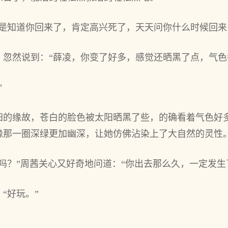
要是知道你回来了，肯定高兴死‌了，天天问你什么时候回
忽然说‌到：“薛凌，你变了好多‌，感觉还晒黑了点，气色
”
阳的缘故，苍白的脸色被太‌阳晒黑了些，的确看着气色好
缘那一圈深绿更加幽深，让她仿佛沾染上了大自然的灵性
吗？”周茜关心又‌好奇地问道：“你出去那么久，一定发生了
“好玩。”