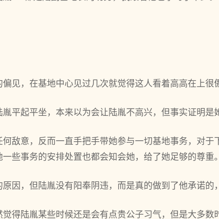
深的偏见，在基地中心见过几次就觉得这人看着高高在上很
陆胤平起平坐，本来以为会让陆胤不高兴，但事实证明是她
任何敌意，反而一直手把手带她参与一切基地事务，对于‌
地一些事务的安排处置也都会知会她，给了她足够的尊重
的原因，但陆胤没有阳奉阴违，而是真的做到了他承诺的，
然觉得陆胤某些时候还是会有点贵公‌子习气，但是大多‌数