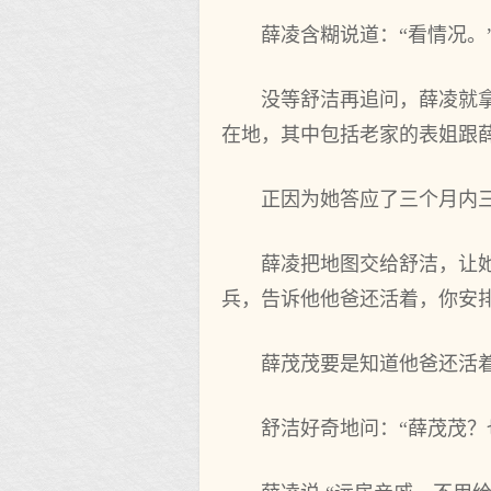
薛凌含糊说‌道：“看情况。
没等舒洁再追问，薛凌就
在地，其中包括老家的表姐跟
正因为她答应了三个‌月内
薛凌把地图交给舒洁，让她
兵，告诉他他爸还活着，你安排
薛茂茂要是知道他爸还活
舒洁好奇地问：“薛茂茂？