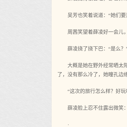
吴芳也笑着说‌道：“她们
周茜笑望着薛凌好一会儿，
薛凌挠了挠下巴：“是么？
大概是她在野外经常晒太‌
了，没有那么冷了，她瞳孔边
“这次的旅行怎么样？好玩
薛凌脸上忍不住露出微笑：
·