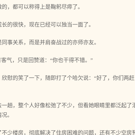
做的，都可以称得上是鞠躬尽瘁了。
成长的很‌快，现在已‌经可以独当一面了。
是同事关系，而是并肩奋战过的亦师亦友。
有客气，只是回赞道：“你也干得不错。”
欣慰的笑了一下，随即打‌了个‌哈欠说‌：“好了，你们两
一趟，整个‌人好像松弛了不少，但看她眼睛里‌都泛起了
情况。
了不少楼房，彻底解决了住房困难的问题，还有不少空房预