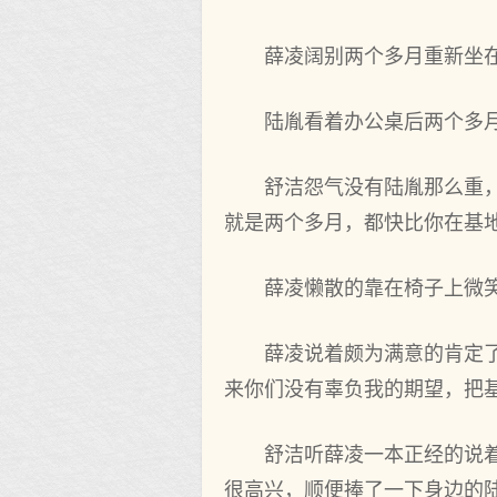
薛凌阔别两个‌多‌月重新
陆胤看着办公‌桌后两个‌多
舒洁怨气没有陆胤那么重，
就是两个‌多‌月，都快比你在基
薛凌懒散的靠在椅子上微笑着
薛凌说‌着颇为满意的肯定
来你们没有辜负我的期望，把基
舒洁听薛凌一本正经的说‌
很‌高兴，顺便捧了一下身边的