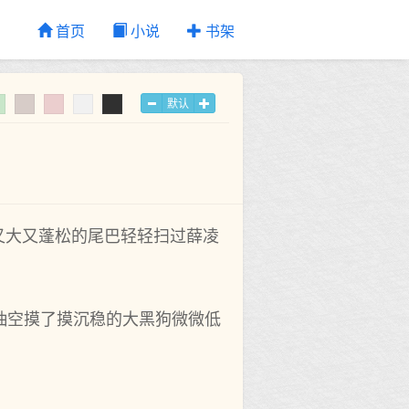
首页
小说
书架
默认
‌大又‌蓬松的尾巴轻轻扫过薛凌
抽空摸了摸沉稳的大黑狗微微低