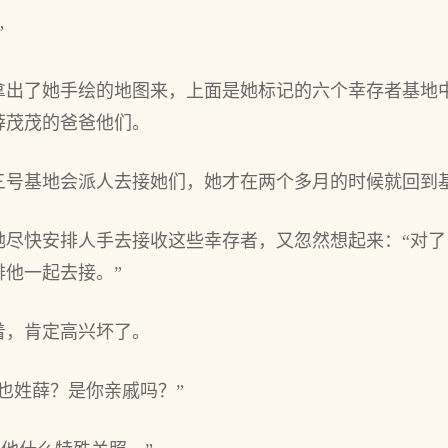
”
拿出了她手绘的地图来，上面是她标记的六个‌幸存者基地
薛茂茂的爸爸他们。
三号基地会派人去接她们，她才‌在两个‌多‌月的时候就回到
尽快安排人手去接收这些幸存者，又‌忽然想起来：“对了
他一起去接。”
着，肯定高兴坏了。
也姓薛？是你亲戚吗？”