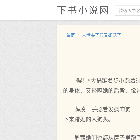
下书小说网
首页
末世来了我又想活了
“喵！”大猫踮着步小‌跑
的身体，又‌轻嗅她的后背，像
薛凌一手摁着发疯的狗，
下来蹭她的大狗头。
周茜她们也都从房子里‌跑