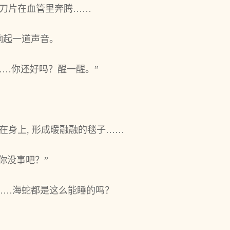
的刀片在血管里奔腾……
响起一道声音。
霄……你还好吗？醒一醒。”
在身上, 形成暖融融的毯子……
你没事吧？”
……海蛇都是这么能睡的吗？