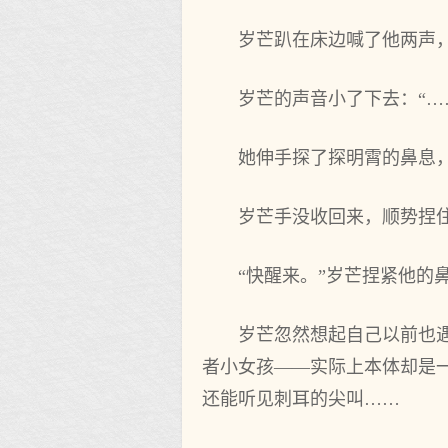
岁芒趴在床边喊了他两声
岁芒的声音小了下去：“…
她伸手探了探明霄的鼻息
岁芒手没收回来，顺势捏
“快醒来。”岁芒捏紧他的
岁芒忽然想起自己以前也
者小女孩——实际上本体却是
还能听见刺耳的尖叫……