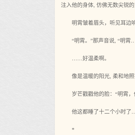
注入他的身体, 仿佛无数尖锐
明霄皱着眉头，听见耳边
“明霄。”那声音说, “明
……好温柔啊。
像是温暖的阳光, 柔和地照
岁芒戳戳他的脸：“明霄，
他这都睡了十二个小时了
*