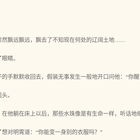
忽然飘远飘远，飘去了不知现在何处的辽阔土地……
了眼睛。
子的手默默收回去，假装无事发生一般地开口问他：“你醒
摇头。
，在他躺在床上以后，那些水珠像是有生命一样，听话地
想对明霄道：“你能变一身别的衣服吗？”