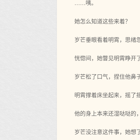
……咦。
她怎么知道这些来着？
岁芒垂眼看着明霄，思绪
恍惚间，她瞥见明霄睁开
岁芒松了口气，捏住他鼻
明霄撑着床坐起来，摇了
他的身上本来还湿哒哒的
岁芒没注意这件事，她想了