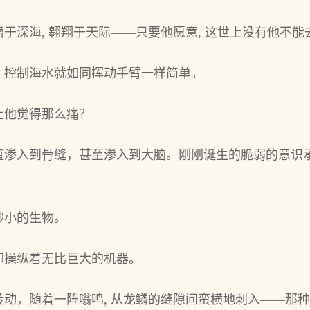
于深海, 翱翔于天际——只要他愿意, 这世上没有他不能
，控制海水就如同挥动手臂一样简单。
让他觉得那么痛？
渗入到骨缝，甚至渗入到大脑。刚刚诞生的脆弱的意识承
渺小的生物。
却操纵着无比巨大的机器。
动，随着一阵嗡鸣, 从龙鳞的缝隙间蛮横地刺入——那