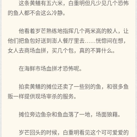
这条黄鳝有五六米，白重明但凡少见几个恐怖
的鱼人都不会这么冷静。
他看着岁芒熟练地指挥几个两米高的鲛人，让
他们把鱼包好送到澎人餐厅里去……恍惚间在想，
女人去商场血拼，买几个包，真的不算什么。
在海鲜市场血拼才恐怖呢。
拍卖黄鳝的摊位还卖了一些别的鱼，和很多鱼
贩一样提供现场宰杀的服务。
摊位旁边鱼杂和鱼血落了一地，场面狼藉。
岁芒回头的时候，白重明看见这个可可爱爱的