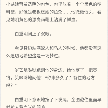
小姑娘背着透明的包包，包里放着一个个黑色的塑
料袋，好像是老板送她的鱼杂……他微微低头，看
见她明黄色的漂亮雨靴上沾满了鲜血。
白重明闭上了双眼。
看见身边站满鲛人和鸟人的时候，他都没有这
么迫切地希望这是一场梦过。
岁芒哒哒哒跑到他的身边，给他塞了一把零
钱，笑眯眯地问他：“你来多久了？有住的地方
吗？”
白重明下意识地按了下发尾，企图藏住里面早
就被人看光光的羽毛。