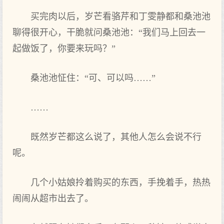
买完肉以后，岁芒看骆芹和丁雯静都和桑池池
聊得很开心，干脆就问桑池池：“我们马上回去一
起做饭了，你要来玩吗？”
桑池池怔住：“可、可以吗……”
……
既然岁芒都这么说了，其他人怎么会说不行
呢。
几个小姑娘拎着购买的东西，手挽着手，热热
闹闹从超市出去了。