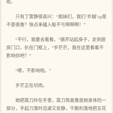
呢。
只有丁雯静很高兴：“姐妹们，我们‘岁越’cp是
不是很香？快点来磕入股不亏啊啊啊！”
“不行，我要去看看。”骆芹站起身子，走到厨
房门口，扒在门框上，“岁芒芒，我在这里看着不
影响你吧？”
“嗯，不影响啦。”
岁芒正在切肉。
她把菜刀拎在手里，菜刀简直像是她身体的一
部分，手起刀落时迅速又安静，干脆利落地把五花