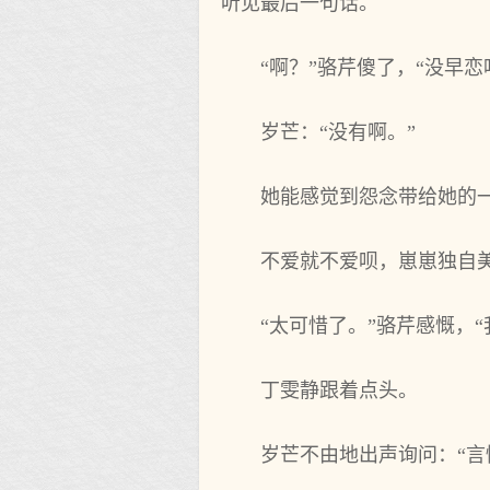
听见最后一句话。
“啊？”骆芹傻了，“没早恋
岁芒：“没有啊。”
她能感觉到怨念带给她的
不爱就不爱呗，崽崽独自
“太可惜了。”骆芹感慨，
丁雯静跟着点头。
岁芒不由地出声询问：“言