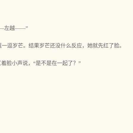
—左越——”
逗一逗岁芒。结果岁芒还没什么反应，她就先红了脸。
红着脸小声说，“是不是在一起了？”