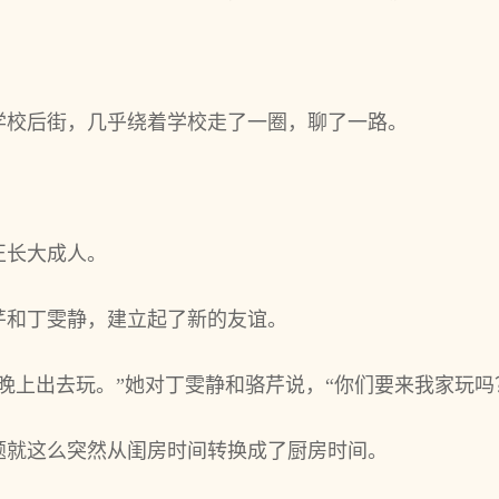
学校后街，几乎绕着学校走了一圈，聊了一路。
。
正长大成人。
芹和丁雯静，建立起了新的友谊。
晚上出去玩。”她对丁雯静和骆芹说，“你们要来我家玩吗
题就这么突然从闺房时间转换成了厨房时间。