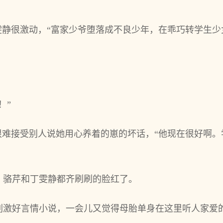
雯静很激动，“富家少爷堕落成不良少年，在乖巧转学生
！”
很难接受别人说她用心养着的崽的坏话，“他现在很好啊
，骆芹和丁雯静都齐刷刷的脸红了。
刺激好言情小说，一会儿又觉得母胎单身在这里听人家爱