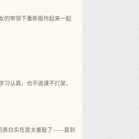
少女的带领下重新振作起来一起
。学习认真，也不逃课不打架，
的表白实在是太羞耻了——直到