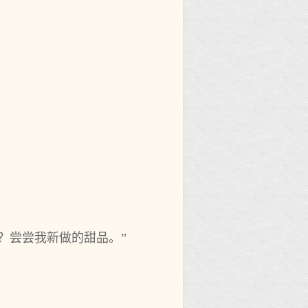
？尝尝我新做的甜品。”