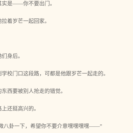
其实是——你不要出门。
地拉着岁芒一起回家。
。
她们身后。
到学校门口这段路，可都是他跟岁芒一起走的。
的东西要被别人抢走的错觉。
路上还挺高兴的。
稍微八卦一下，希望你不要介意嘿嘿嘿嘿——”