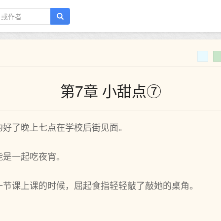
第7章 小甜点⑦
约好了晚上七点在学校后街见面。
能是一起吃夜宵。
一节课上课的时候，屈起食指轻轻敲了敲她的桌角。