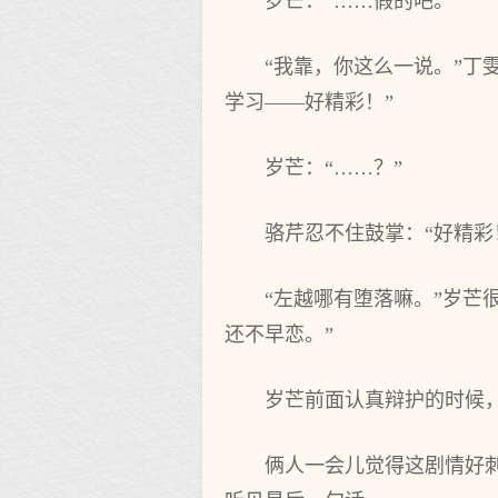
岁芒：“……假的吧。”
“我靠，你这么一说。”丁
学习——好精彩！”
岁芒：“……？”
骆芹忍不住鼓掌：“好精彩
“左越哪有堕落嘛。”岁芒
还不早恋。”
岁芒前面认真辩护的时候
俩人一会儿觉得这剧情好